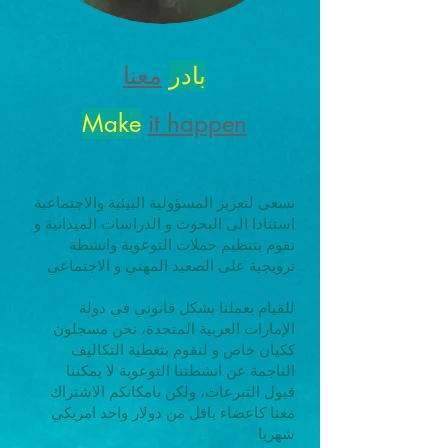
بادر
معنا
Make
it happen
نسعى لتعزيز المسؤولية البيئية والاجتماعية
استنادا الى البحوث و الدراسات الميدانية و
نقوم بتنظيم حملات التوعوية وانشطة
ترويجية على الصعيد المهني و الاجتماعي
للقيام بعملنا بشكل قانوني في دولة
الإمارات العربية المتحدة، نحن مسجلون
ككيان خاص و لنقوم بتغطية التكاليف
الناجمة عن انشطتنا التوعوية لا يمكننا
قبول التبرعات، ولكن بامكانكم الاشتراك
معنا كاعضاء باقل من دولار واحد امريكي
شهريا