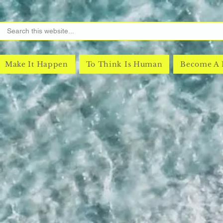
Make It Happen
To Think Is Human
Become A