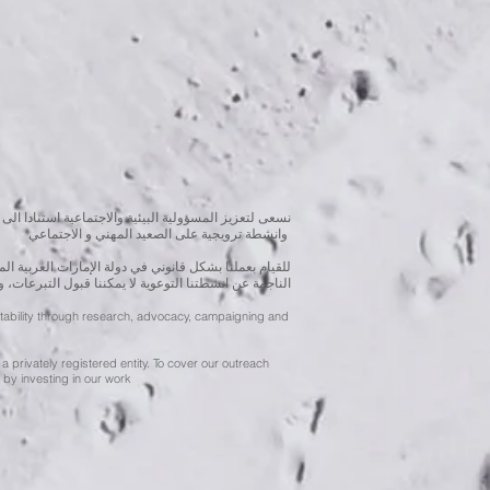
نسعى لتعزيز المسؤولية البيئية والاجتماعية استنادا الى 
وانشطة ترويجية على الصعيد المهني و الاجتماعي
للقيام بعملنا بشكل قانوني في دولة الإمارات العربية 
الناجمة عن انشطتنا التوعوية لا يمكننا قبول التبرعات، 
ntability through research, advocacy, campaigning and
a privately registered entity. To cover our outreach
by investing in our work