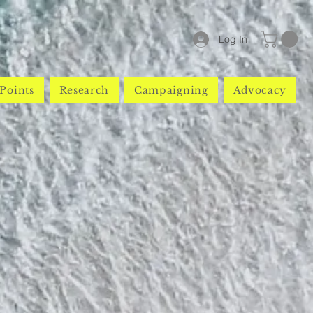
Log In
Points
Research
Campaigning
Advocacy