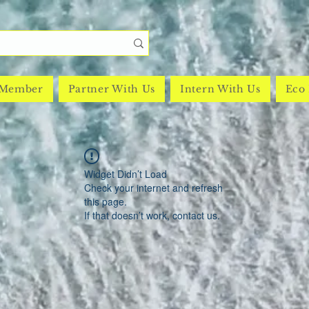
 Member
Partner With Us
Intern With Us
Eco 
Widget Didn’t Load
Check your internet and refresh
this page.
If that doesn’t work, contact us.