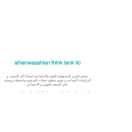
ahlanwasahlan think tank llc
نسعى لتعزيز المسؤولية البيئية والاجتماعية استنادا الى البحوث و
الدراسات الميدانية و نقوم بتنظيم حملات التوعوية وانشطة ترويجية
على الصعيد المهني و الاجتماعي
للقيام بعملنا بشكل قانوني في دولة الإمارات العربية المتحدة، نحن
مسجلون ككيان خاص و لنقوم بتغطية التكاليف الناجمة عن انشطتنا
التوعوية لا يمكننا قبول التبرعات، ولكن بامكانكم الاستثمار في
انشطتنا
Our interest is in promoting environmental and social
accountability through research, advocacy, campaigning and
workplace/ community activations.
To operate legally in the United Arab Emirates we operate as a