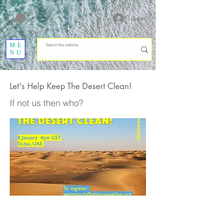
Log In
ME
NU
Let's Help Keep The Desert Clean!
If not us then who?