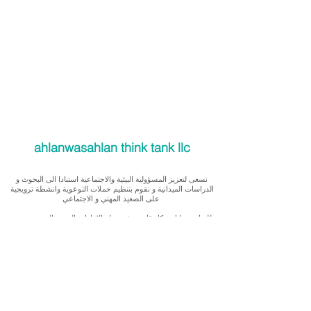
ahlanwasahlan think tank llc
نسعى لتعزيز المسؤولية البيئية والاجتماعية استنادا الى البحوث و
الدراسات الميدانية و نقوم بتنظيم حملات التوعوية وانشطة ترويجية
على الصعيد المهني و الاجتماعي
للقيام بعملنا بشكل قانوني في دولة الإمارات العربية المتحدة، نحن
مسجلون ككيان خاص و لنقوم بتغطية التكاليف الناجمة عن انشطتنا
التوعوية لا يمكننا قبول التبرعات، ولكن بامكانكم الاستثمار في
انشطتنا
Our interest is in promoting environmental and social
accountability through research, advocacy, campaigning and
workplace/ community activations.
To operate legally in the United Arab Emirates we operate as a