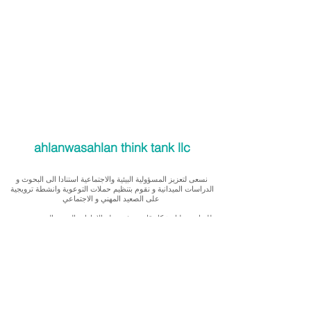
ahlanwasahlan think tank llc
نسعى لتعزيز المسؤولية البيئية والاجتماعية استنادا الى البحوث و
الدراسات الميدانية و نقوم بتنظيم حملات التوعوية وانشطة ترويجية
على الصعيد المهني و الاجتماعي
للقيام بعملنا بشكل قانوني في دولة الإمارات العربية المتحدة، نحن
مسجلون ككيان خاص و لنقوم بتغطية التكاليف الناجمة عن انشطتنا
التوعوية لا يمكننا قبول التبرعات، ولكن بامكانكم الاستثمار في
انشطتنا
Our interest is in promoting environmental and social
accountability through research, advocacy, campaigning and
workplace/ community activations.
To operate legally in the United Arab Emirates we operate as a