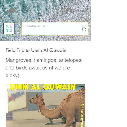
Log In
ME
NU
Field Trip to Umm Al Quwain
Mangroves, flamingos, antelopes
and birds await us (if we are
lucky).