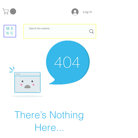
Log In
ME
NU
There’s Nothing
Here...