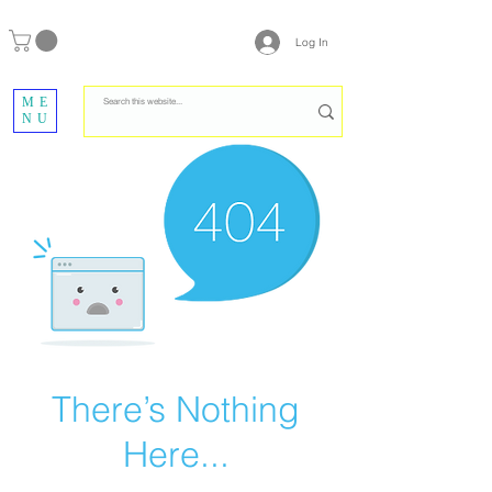
Log In
ME
NU
There’s Nothing
Here...