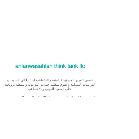
ahlanwasahlan think tank llc
نسعى لتعزيز المسؤولية البيئية والاجتماعية استنادا الى البحوث و
الدراسات الميدانية و نقوم بتنظيم حملات التوعوية وانشطة ترويجية
على الصعيد المهني و الاجتماعي
للقيام بعملنا بشكل قانوني في دولة الإمارات العربية المتحدة، نحن
مسجلون ككيان خاص و لنقوم بتغطية التكاليف الناجمة عن انشطتنا
التوعوية لا يمكننا قبول التبرعات، ولكن بامكانكم الاستثمار في
انشطتنا
Our interest is in promoting environmental and social
accountability through research, advocacy, campaigning and
workplace/ community activations.
To operate legally in the United Arab Emirates we operate as a