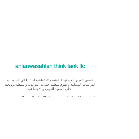
ahlanwasahlan think tank llc
نسعى لتعزيز المسؤولية البيئية والاجتماعية استنادا الى البحوث و
الدراسات الميدانية و نقوم بتنظيم حملات التوعوية وانشطة ترويجية
على الصعيد المهني و الاجتماعي
للقيام بعملنا بشكل قانوني في دولة الإمارات العربية المتحدة، نحن
مسجلون ككيان خاص و لنقوم بتغطية التكاليف الناجمة عن انشطتنا
التوعوية لا يمكننا قبول التبرعات، ولكن بامكانكم الاستثمار في
انشطتنا
Our interest is in promoting environmental and social
accountability through research, advocacy, campaigning and
workplace/ community activations.
To operate legally in the United Arab Emirates we operate as a