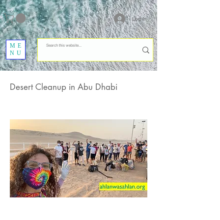
Log In
ME
NU
Desert Cleanup in Abu Dhabi