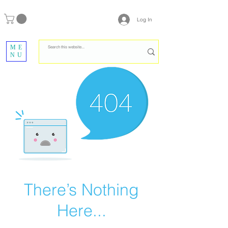
Log In
ME
NU
There’s Nothing
Here...