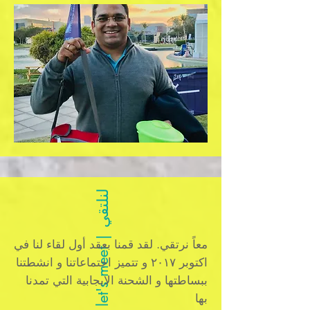
ل
ي
l
e
t
'
s
m
e
e
t
|
ن
ل
ت
ق
معاً نرتقي. لقد قمنا بعقد أول لقاء لنا في
اكتوبر ٢٠١٧ و تتميز اجتماعاتنا و انشطتنا
ببساطتها و الشحنة الايجابية التي تمدنا
بها