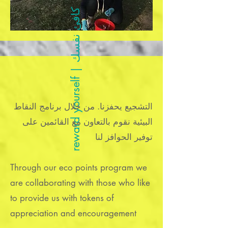
ك
ك
r
e
w
a
r
d
y
o
u
r
s
e
l
f
|
ا
ف
ئ
ن
ف
س
التشجيع يحفزنا. من خلال برنامج النقاط
البيئية نقوم بالتعاون مع القائمين على
توفير الحوافز لنا
Through our eco points program we
are collaborating with those who like
to provide us with tokens of
appreciation and encouragement