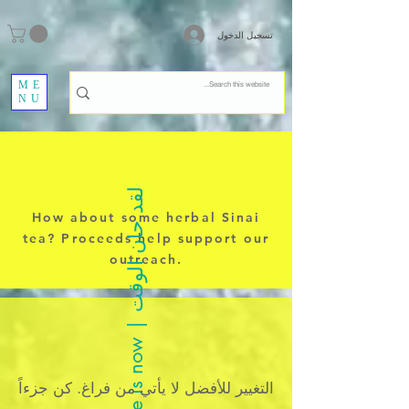
تسجيل الدخول
ME
NU
ل
ت
How about some herbal Sinai
tea? Proceeds help support our
outreach.
t
h
e
t
i
m
e
i
s
n
o
w
|
ق
د
ح
ا
ن
ا
ل
و
ق
التغيير للأفضل لا يأتي من فراغ. كن جزءاً