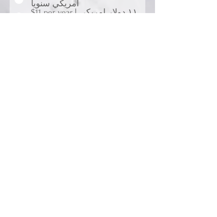
امريكي سنويا
$11 per year | ١١ دولار امريكي
سنويا
free | مجانا
Submit