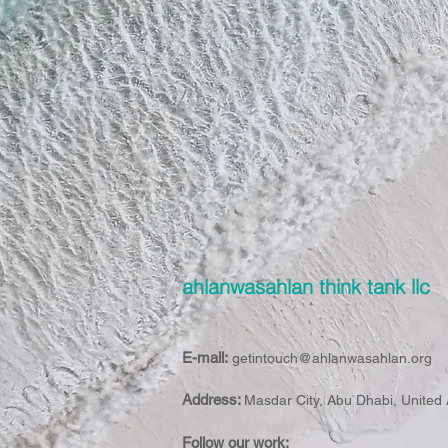
ahlanwasahlan think tank llc
E-mail:
getintouch@ahlanwasahlan.org
Address:
Masdar City, Abu Dhabi, United
Follow our work: