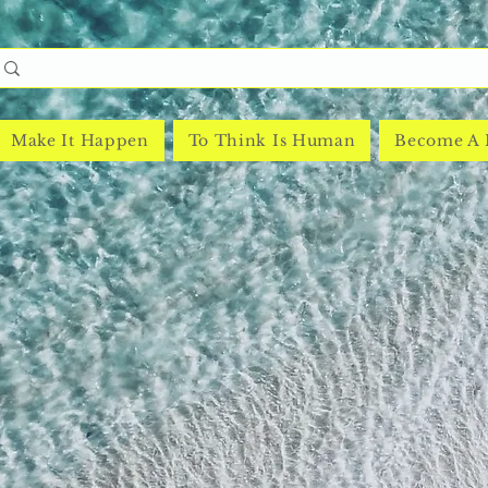
Make It Happen
To Think Is Human
Become A