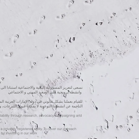
نسعى لتعزيز المسؤولية البيئية والاجتماعية استنادا الى 
وانشطة ترويجية على الصعيد المهني و الاجتماعي
للقيام بعملنا بشكل قانوني في دولة الإمارات العربية 
الناجمة عن انشطتنا التوعوية لا يمكننا قبول التبرعات، 
ntability through research, advocacy, campaigning and
a privately registered entity. To cover our outreach
by investing in our work