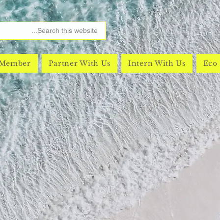
 Member
Partner With Us
Intern With Us
Eco 