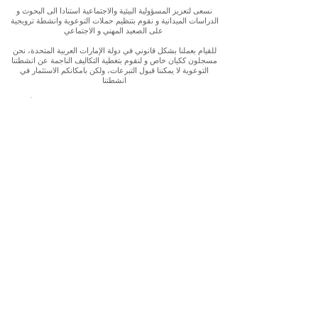
نسعى لتعزيز المسؤولية البيئية والاجتماعية استنادا الى البحوث و
الدراسات الميدانية و نقوم بتنظيم حملات التوعوية وانشطة ترويجية
على الصعيد المهني و الاجتماعي
للقيام بعملنا بشكل قانوني في دولة الإمارات العربية المتحدة، نحن
مسجلون ككيان خاص و لنقوم بتغطية التكاليف الناجمة عن انشطتنا
التوعوية لا يمكننا قبول التبرعات، ولكن بامكانكم الاستثمار في
انشطتنا
Our interest is in promoting environmental and social
accountability through research, advocacy, campaigning and
workplace/ community activations.
To operate legally in the United Arab Emirates we operate as a
privately registered entity. To cover our outreach expenses, we
cannot accept donations but you can support by investing in
our work
E-mail:
getintouch@ahlanwasahlan.org
Address:
Masdar City, Abu Dhabi, United Arab Emirates
Follow our work: