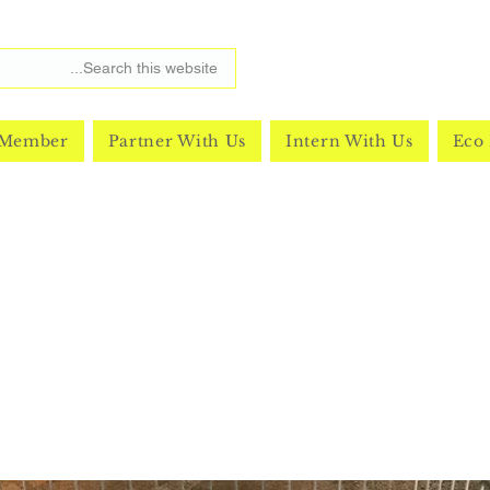
 Member
Partner With Us
Intern With Us
Eco 