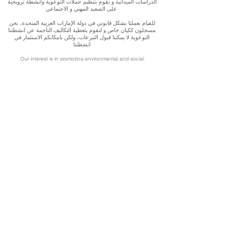
الدراسات الميدانية و نقوم بتنظيم حملات التوعوية وانشطة ترويجية
على الصعيد المهني و الاجتماعي
للقيام بعملنا بشكل قانوني في دولة الإمارات العربية المتحدة، نحن
مسجلون ككيان خاص و لنقوم بتغطية التكاليف الناجمة عن انشطتنا
التوعوية لا يمكننا قبول التبرعات، ولكن بامكانكم الاستثمار في
انشطتنا
Our interest is in promoting environmental and social
accountability through research, advocacy, campaigning and
workplace/ community activations.
To operate legally in the United Arab Emirates we operate as a
privately registered entity. To cover our outreach expenses, we
cannot accept donations but you can support by investing in
our work
E-mail:
getintouch@ahlanwasahlan.org
Address:
Masdar City, Abu Dhabi, United Arab Emirates
Follow our work: