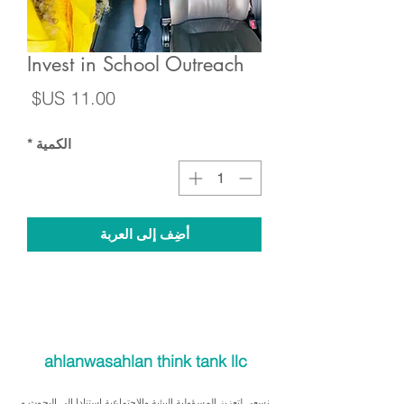
Invest in School Outreach
السع
الكمية
*
أضِف إلى العربة
ahlanwasahlan think tank llc
نسعى لتعزيز المسؤولية البيئية والاجتماعية استنادا الى البحوث و