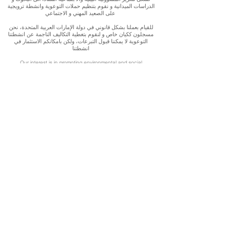
الدراسات الميدانية و نقوم بتنظيم حملات التوعوية وانشطة ترويجية
على الصعيد المهني و الاجتماعي
للقيام بعملنا بشكل قانوني في دولة الإمارات العربية المتحدة، نحن
مسجلون ككيان خاص و لنقوم بتغطية التكاليف الناجمة عن انشطتنا
التوعوية لا يمكننا قبول التبرعات، ولكن بامكانكم الاستثمار في
انشطتنا
Our interest is in promoting environmental and social
accountability through research, advocacy, campaigning and
workplace/ community activations.
To operate legally in the United Arab Emirates we operate as a
privately registered entity. To cover our outreach expenses, we
cannot accept donations but you can support by investing in
our work
E-mail:
getintouch@ahlanwasahlan.org
Address:
Masdar City, Abu Dhabi, United Arab Emirates
Follow our work: