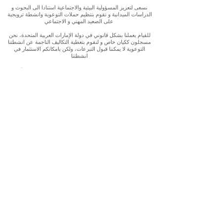
نسعى لتعزيز المسؤولية البيئية والاجتماعية استنادا الى البحوث و
الدراسات الميدانية و نقوم بتنظيم حملات التوعوية وانشطة ترويجية
على الصعيد المهني و الاجتماعي
للقيام بعملنا بشكل قانوني في دولة الإمارات العربية المتحدة، نحن
مسجلون ككيان خاص و لنقوم بتغطية التكاليف الناجمة عن انشطتنا
التوعوية لا يمكننا قبول التبرعات، ولكن بامكانكم الاستثمار في
انشطتنا
Our interest is in promoting environmental and social
accountability through research, advocacy, campaigning and
workplace/ community activations.
To operate legally in the United Arab Emirates we operate as a
privately registered entity. To cover our outreach expenses, we
cannot accept donations but you can support by investing in
our work
E-mail:
getintouch@ahlanwasahlan.org
Address:
Masdar City, Abu Dhabi, United Arab Emirates
Follow our work: