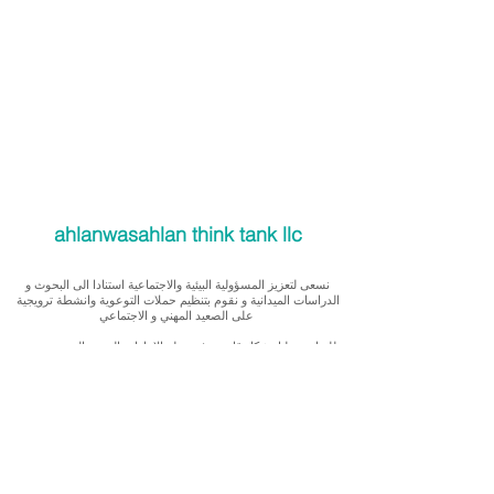
ahlanwasahlan think tank llc
نسعى لتعزيز المسؤولية البيئية والاجتماعية استنادا الى البحوث و
الدراسات الميدانية و نقوم بتنظيم حملات التوعوية وانشطة ترويجية
على الصعيد المهني و الاجتماعي
للقيام بعملنا بشكل قانوني في دولة الإمارات العربية المتحدة، نحن
مسجلون ككيان خاص و لنقوم بتغطية التكاليف الناجمة عن انشطتنا
التوعوية لا يمكننا قبول التبرعات، ولكن بامكانكم الاستثمار في
انشطتنا
Our interest is in promoting environmental and social
accountability through research, advocacy, campaigning and
workplace/ community activations.
To operate legally in the United Arab Emirates we operate as a