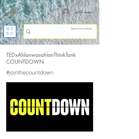
تسجيل الدخول
ME
NU
TEDxAhlanwasahlanThinkTank
COUNTDOWN
#jointhecountdown