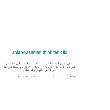
ahlanwasahlan think tank llc
نسعى لتعزيز المسؤولية البيئية والاجتماعية استنادا الى البحوث و
الدراسات الميدانية و نقوم بتنظيم حملات التوعوية وانشطة ترويجية
على الصعيد المهني و الاجتماعي
للقيام بعملنا بشكل قانوني في دولة الإمارات العربية المتحدة، نحن
مسجلون ككيان خاص و لنقوم بتغطية التكاليف الناجمة عن انشطتنا
التوعوية لا يمكننا قبول التبرعات، ولكن بامكانكم الاستثمار في
انشطتنا
Our interest is in promoting environmental and social
accountability through research, advocacy, campaigning and
workplace/ community activations.
To operate legally in the United Arab Emirates we operate as a