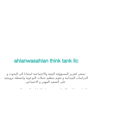
ahlanwasahlan think tank llc
نسعى لتعزيز المسؤولية البيئية والاجتماعية استنادا الى البحوث و
الدراسات الميدانية و نقوم بتنظيم حملات التوعوية وانشطة ترويجية
على الصعيد المهني و الاجتماعي
للقيام بعملنا بشكل قانوني في دولة الإمارات العربية المتحدة، نحن
مسجلون ككيان خاص و لنقوم بتغطية التكاليف الناجمة عن انشطتنا
التوعوية لا يمكننا قبول التبرعات، ولكن بامكانكم الاستثمار في
انشطتنا
Our interest is in promoting environmental and social
accountability through research, advocacy, campaigning and
workplace/ community activations.
To operate legally in the United Arab Emirates we operate as a