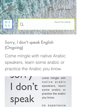
تسجيل الدخول
ME
NU
Sorry, I don't speak English
(Ongoing)
Come mingle with native Arabic
speakers, learn some arabic or
practice the Arabic you know.