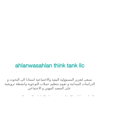
ahlanwasahlan think tank llc
نسعى لتعزيز المسؤولية البيئية والاجتماعية استنادا الى البحوث و
الدراسات الميدانية و نقوم بتنظيم حملات التوعوية وانشطة ترويجية
على الصعيد المهني و الاجتماعي
للقيام بعملنا بشكل قانوني في دولة الإمارات العربية المتحدة، نحن
مسجلون ككيان خاص و لنقوم بتغطية التكاليف الناجمة عن انشطتنا
التوعوية لا يمكننا قبول التبرعات، ولكن بامكانكم الاستثمار في
انشطتنا
Our interest is in promoting environmental and social
accountability through research, advocacy, campaigning and
workplace/ community activations.
To operate legally in the United Arab Emirates we operate as a