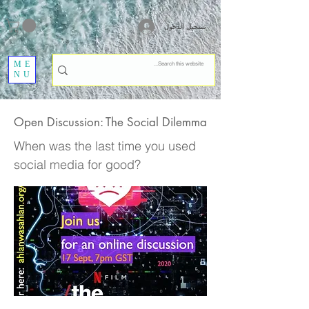
تسجيل الدخول
ME
NU
Open Discussion: The Social Dilemma
When was the last time you used
social media for good?