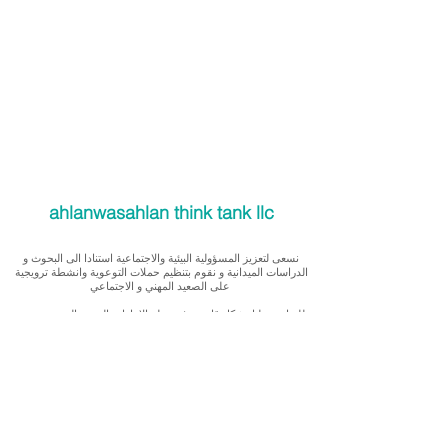
ahlanwasahlan think tank llc
نسعى لتعزيز المسؤولية البيئية والاجتماعية استنادا الى البحوث و
الدراسات الميدانية و نقوم بتنظيم حملات التوعوية وانشطة ترويجية
على الصعيد المهني و الاجتماعي
للقيام بعملنا بشكل قانوني في دولة الإمارات العربية المتحدة، نحن
مسجلون ككيان خاص و لنقوم بتغطية التكاليف الناجمة عن انشطتنا
التوعوية لا يمكننا قبول التبرعات، ولكن بامكانكم الاستثمار في
انشطتنا
Our interest is in promoting environmental and social
accountability through research, advocacy, campaigning and
workplace/ community activations.
To operate legally in the United Arab Emirates we operate as a