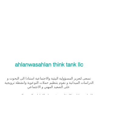
ahlanwasahlan think tank llc
نسعى لتعزيز المسؤولية البيئية والاجتماعية استنادا الى البحوث و
الدراسات الميدانية و نقوم بتنظيم حملات التوعوية وانشطة ترويجية
على الصعيد المهني و الاجتماعي
للقيام بعملنا بشكل قانوني في دولة الإمارات العربية المتحدة، نحن
مسجلون ككيان خاص و لنقوم بتغطية التكاليف الناجمة عن انشطتنا
التوعوية لا يمكننا قبول التبرعات، ولكن بامكانكم الاستثمار في
انشطتنا
Our interest is in promoting environmental and social
accountability through research, advocacy, campaigning and
workplace/ community activations.
To operate legally in the United Arab Emirates we operate as a