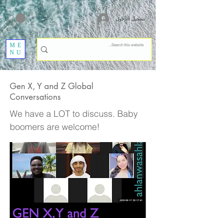
تسجيل الدخول
ME
NU
Gen X, Y and Z Global
Conversations
We have a LOT to discuss. Baby
boomers are welcome!