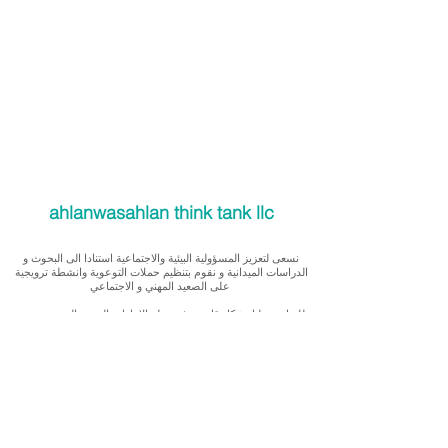
ahlanwasahlan think tank llc
نسعى لتعزيز المسؤولية البيئية والاجتماعية استنادا الى البحوث و
الدراسات الميدانية و نقوم بتنظيم حملات التوعوية وانشطة ترويجية
على الصعيد المهني و الاجتماعي
للقيام بعملنا بشكل قانوني في دولة الإمارات العربية المتحدة، نحن
مسجلون ككيان خاص و لنقوم بتغطية التكاليف الناجمة عن انشطتنا
التوعوية لا يمكننا قبول التبرعات، ولكن بامكانكم الاستثمار في
انشطتنا
Our interest is in promoting environmental and social
accountability through research, advocacy, campaigning and
workplace/ community activations.
To operate legally in the United Arab Emirates we operate as a