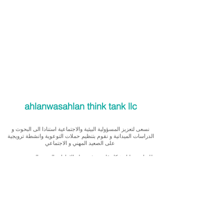
ahlanwasahlan think tank llc
نسعى لتعزيز المسؤولية البيئية والاجتماعية استنادا الى البحوث و
الدراسات الميدانية و نقوم بتنظيم حملات التوعوية وانشطة ترويجية
على الصعيد المهني و الاجتماعي
للقيام بعملنا بشكل قانوني في دولة الإمارات العربية المتحدة، نحن
مسجلون ككيان خاص و لنقوم بتغطية التكاليف الناجمة عن انشطتنا
التوعوية لا يمكننا قبول التبرعات، ولكن بامكانكم الاستثمار في
انشطتنا
Our interest is in promoting environmental and social
accountability through research, advocacy, campaigning and
workplace/ community activations.
To operate legally in the United Arab Emirates we operate as a