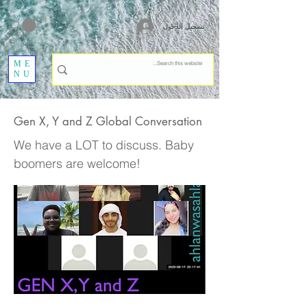
تسجيل الدخول
ME
NU
Gen X, Y and Z Global Conversation
We have a LOT to discuss. Baby
boomers are welcome!