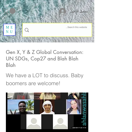
تسجيل الدخول
ME
NU
Gen X, Y & Z Global Conversation:
UN SDGs, Cop27 and Blah Blah
Blah
We have a LOT to discuss. Baby
boomers are welcome!