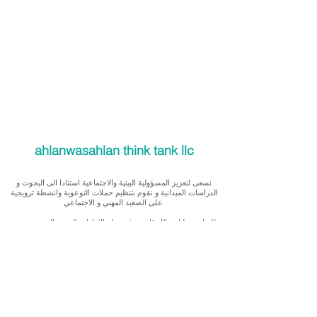
ahlanwasahlan think tank llc
نسعى لتعزيز المسؤولية البيئية والاجتماعية استنادا الى البحوث و
الدراسات الميدانية و نقوم بتنظيم حملات التوعوية وانشطة ترويجية
على الصعيد المهني و الاجتماعي
للقيام بعملنا بشكل قانوني في دولة الإمارات العربية المتحدة، نحن
مسجلون ككيان خاص و لنقوم بتغطية التكاليف الناجمة عن انشطتنا
التوعوية لا يمكننا قبول التبرعات، ولكن بامكانكم الاستثمار في
انشطتنا
Our interest is in promoting environmental and social
accountability through research, advocacy, campaigning and
workplace/ community activations.
To operate legally in the United Arab Emirates we operate as a