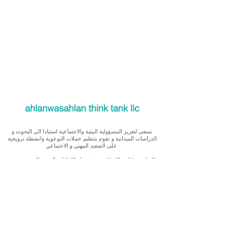
ahlanwasahlan think tank llc
نسعى لتعزيز المسؤولية البيئية والاجتماعية استنادا الى البحوث و
الدراسات الميدانية و نقوم بتنظيم حملات التوعوية وانشطة ترويجية
على الصعيد المهني و الاجتماعي
للقيام بعملنا بشكل قانوني في دولة الإمارات العربية المتحدة، نحن
مسجلون ككيان خاص و لنقوم بتغطية التكاليف الناجمة عن انشطتنا
التوعوية لا يمكننا قبول التبرعات، ولكن بامكانكم الاستثمار في
انشطتنا
Our interest is in promoting environmental and social
accountability through research, advocacy, campaigning and
workplace/ community activations.
To operate legally in the United Arab Emirates we operate as a