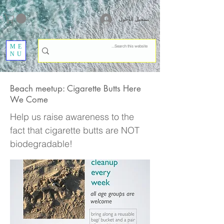
تسجيل الدخول
ME
NU
Beach meetup: Cigarette Butts Here
We Come
Help us raise awareness to the
fact that cigarette butts are NOT
biodegradable!