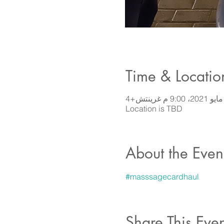
Time & Locatio
Location is TBD
About the Even
#masssagecardhaul
Share This Even