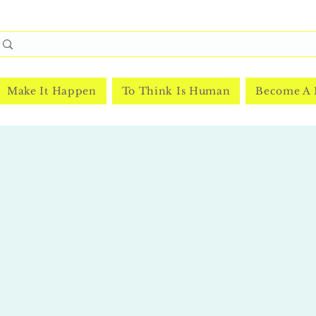
Make It Happen
To Think Is Human
Become A