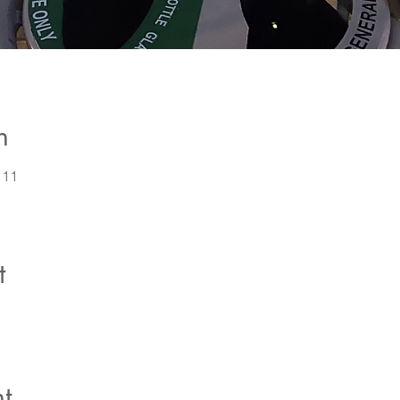
n
11 مايو 2021، 9:00 م غرينتش+4
t
t