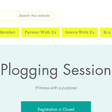
 Member
Partner With Us
Intern With Us
Eco 
Plogging Session
Fitness with a purpose!
Registration is Closed