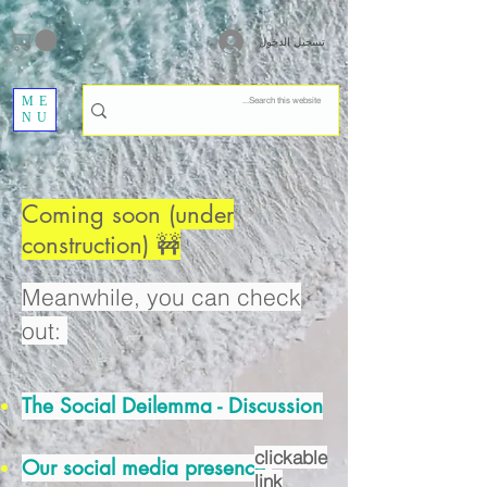
تسجيل الدخول
ME
NU
Coming soon (under
construction) 🚧
Meanwhile, you can check
out:
The Social Deilemma - Discussion
clickable
Our social media presence
link