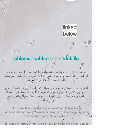
linked
below
ahlanwasahlan think tank llc
نسعى لتعزيز المسؤولية البيئية والاجتماعية استنادا الى البحوث و
الدراسات الميدانية و نقوم بتنظيم حملات التوعوية وانشطة ترويجية
على الصعيد المهني و الاجتماعي
للقيام بعملنا بشكل قانوني في دولة الإمارات العربية المتحدة، نحن
مسجلون ككيان خاص و لنقوم بتغطية التكاليف الناجمة عن انشطتنا
التوعوية لا يمكننا قبول التبرعات، ولكن بامكانكم الاستثمار في
انشطتنا
Our interest is in promoting environmental and social
accountability through research, advocacy, campaigning and
workplace/ community activations.
To operate legally in the United Arab Emirates we operate as a
privately registered entity. To cover our outreach expenses, we