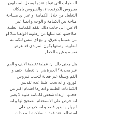
القطرات التي تتولد عندما يسعل المصابون 
بفيروس الكوفيد-١٩، والفيروس بامكانه 
التغلغل من خلال الكمامة او عبر اي مساحة 
متاحة بين الكمامة و الوجه و ايضا عبر 
الاعين. الى جانب ذلك، تفقد الكمامة الطبية 
صلاحيتها عند تبللها من رطوبة افواهنا مثلا او 
من تصببنا بالعرق، و مع اي لمس للكمامة 
لتظبيط وضعها يكون المرتدي قد عرض 
نفسه و غيره للخطر. 
هل معنى ذلك ان عملية تغطية الانف و الفم 
غير مجدية؟ العبرة هي ان تغطية الانف و 
الفم وسيلة غير فعالة لتجنب فيروس 
كورونا و انه يجب علينا عدم تقديس 
الكمامات الطبية و ايعارها اهتمام اكبر من 
حجمها. ارتداء شخص لكمامة طبية لا يعني 
انه حرص على الاستخدام الصحيح لها و انه 
لم يلوثها بغير قصد و انه حريص على 
استبدالها عند فقدان صلاحيتها. مع ذلك 