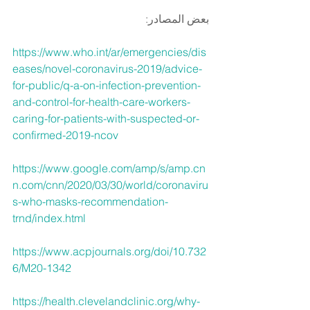
بعض المصادر:
https://www.who.int/ar/emergencies/dis
eases/novel-coronavirus-2019/advice-
for-public/q-a-on-infection-prevention-
and-control-for-health-care-workers-
caring-for-patients-with-suspected-or-
confirmed-2019-ncov
https://www.google.com/amp/s/amp.cn
n.com/cnn/2020/03/30/world/coronaviru
s-who-masks-recommendation-
trnd/index.html
https://www.acpjournals.org/doi/10.732
6/M20-1342
https://health.clevelandclinic.org/why-