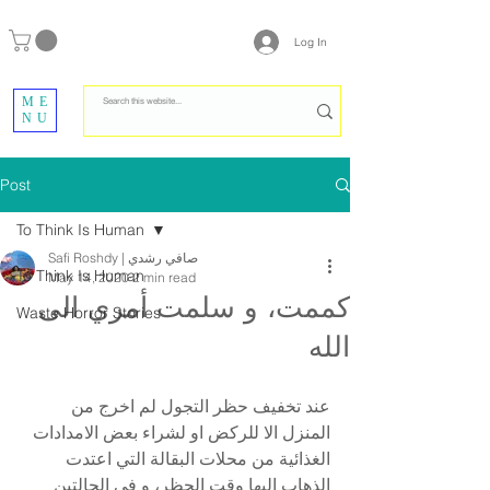
Log In
ME
NU
Post
To Think Is Human
Safi Roshdy | صافي رشدي
To Think Is Human
May 14, 2020
2 min read
كممت، و سلمت أمري الى
Waste Horror Stories
الله
عند تخفيف حظر التجول لم اخرج من 
المنزل الا للركض او لشراء بعض الامدادات 
الغذائية من محلات البقالة التي اعتدت 
الذهاب اليها وقت الحظر، و في الحالتين 